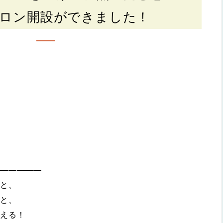
ロン開設ができました！
—————
と、
と、
える！