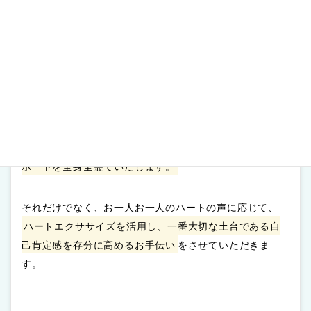
・カウンセリング
・コーチング
・ヒーリング
3つの手法を統合した
オリジナルのメンタルセッション
で、「ハートの声」へもっと簡単な方法でアクセスできる
よう導き、自分自身の本当の願いを発掘し、叶える為のサ
ポートを全身全霊でいたします。
それだけでなく、お一人お一人のハートの声に応じて、
ハートエクササイズを活用し、一番大切な土台である自
己肯定感を存分に高めるお手伝い
をさせていただきま
す。